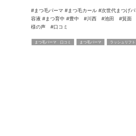
#まつ毛パーマ #まつ毛カール #次世代まつげ
容液 #まつ育中 #豊中 #川西 #池田 #箕
様の声 #口コミ
まつ毛パーマ 口コミ
まつ毛パーマ
ラッシュリフト