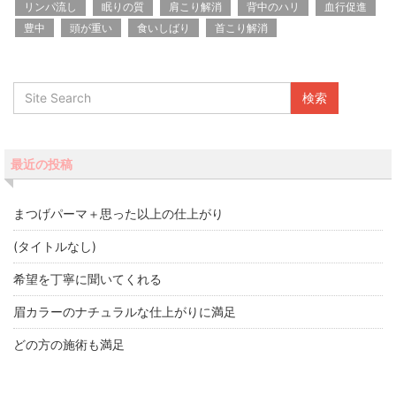
リンパ流し
眠りの質
肩こり解消
背中のハリ
血行促進
豊中
頭が重い
食いしばり
首こり解消
最近の投稿
まつげパーマ＋思った以上の仕上がり
(タイトルなし)
希望を丁寧に聞いてくれる
眉カラーのナチュラルな仕上がりに満足
どの方の施術も満足