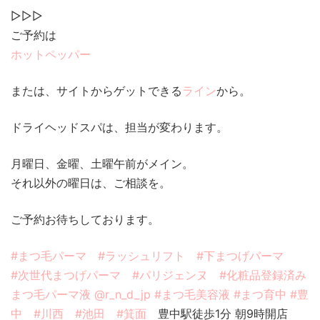
▷▷▷
ご予約は
ホットペッパー
または、サイトからゲットできる
ライン
から。
ドライヘッドスパは、担当が変わります。
月曜日、金曜、土曜午前がメイン。
それ以外の曜日は、ご相談を。
ご予約お待ちしております。
#まつ毛パーマ
#ラッシュリフト
#下まつげパーマ
#次世代まつげパーマ
#パリジェンヌ
#化粧品登録済み
まつ毛パーマ液
@r_n_d_jp
#まつ毛美容液
#まつ育中
#豊
中
#川西
#池田
#箕面
豊中駅徒歩1分 朝9時開店