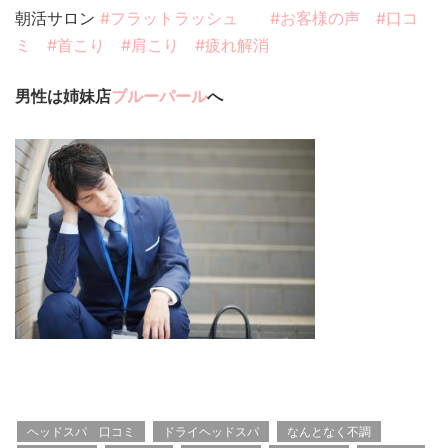
朝活サロン
#フラットラッシュ
#お客様の声
#口コ
ミ
#首こり
#肩こり
#疲れ解消
男性は姉妹店
ブルーパール
へ
ヘッドスパ 口コミ
ドライヘッドスパ
なんとなく不調