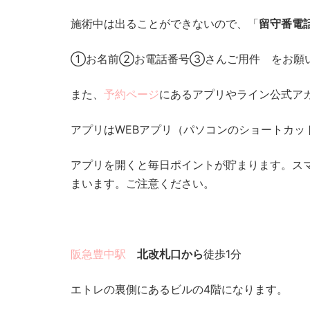
施術中は出ることができないので、「
留守番電
①お名前②お電話番号③さんご用件 をお願
また、
予約ページ
にあるアプリやライン公式ア
アプリはWEBアプリ（パソコンのショートカ
アプリを開くと毎日ポイントが貯まります。ス
まいます。ご注意ください。
阪急豊中駅
北改札口から
徒歩1分
エトレの裏側にあるビルの4階になります。