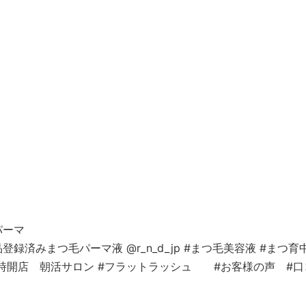
パーマ
済みまつ毛パーマ液 @r_n_d_jp #まつ毛美容液 #まつ育中
9時開店 朝活サロン #フラットラッシュ #お客様の声 #口