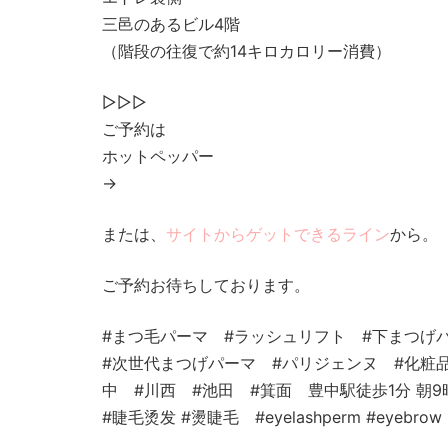
三邑のあるビル4階
（階段の往復で約14キロカロリー消費）
▷▷▷
ご予約は
ホットペッパー
→
または、
サイトからゲットできるライン
から。
ご予約お待ちしております。
#まつ毛パーマ #ラッシュリフト #下まつげ
#次世代まつげパーマ #パリジェンヌ #化粧品登録
中 #川西 #池田 #箕面 豊中駅徒歩1分 朝
#睫毛烫发 #燙睫毛 #eyelashperm #eyebrow