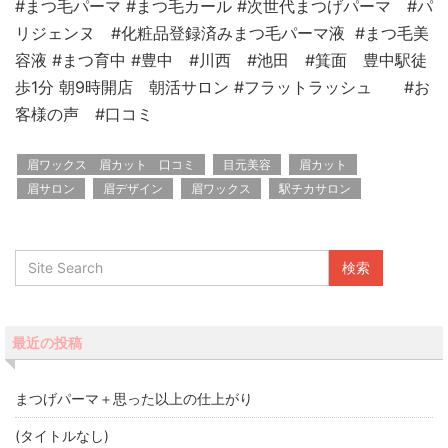
#まつ毛パーマ #まつ毛カール #次世代まつげパーマ #パ
リジェンヌ #化粧品登録済みまつ毛パーマ液 #まつ毛美
容液 #まつ育中 #豊中 #川西 #池田 #箕面 豊中駅徒
歩1分 朝9時開店 朝活サロン #フラットラッシュ #お
客様の声 #口コミ
眉ワックス 眉カット 口コミ
目元美容
眉カット
眉サロン
眉デザイン
眉ワックス
駅チカサロン
最近の投稿
まつげパーマ＋思った以上の仕上がり
(タイトルなし)