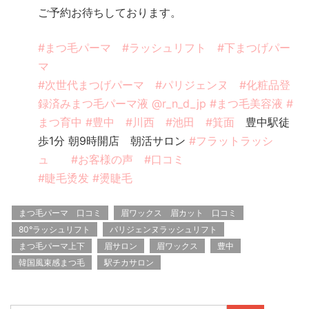
ご予約お待ちしております。
#まつ毛パーマ
#ラッシュリフト
#下まつげパー
マ
#次世代まつげパーマ
#パリジェンヌ
#化粧品登
録済みまつ毛パーマ液
@r_n_d_jp
#まつ毛美容液
#
まつ育中
#豊中
#川西
#池田
#箕面
豊中駅徒
歩1分 朝9時開店 朝活サロン
#フラットラッシ
ュ
#お客様の声
#口コミ
#睫毛烫发
#燙睫毛
まつ毛パーマ 口コミ
眉ワックス 眉カット 口コミ
80°ラッシュリフト
パリジェンヌラッシュリフト
まつ毛パーマ上下
眉サロン
眉ワックス
豊中
韓国風束感まつ毛
駅チカサロン