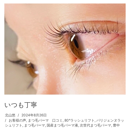
いつも丁寧
北山悠
2024年8月26日
お客様の声
,
まつ毛パーマ 口コミ
,
80°ラッシュリフト
,
パリジェンヌラッ
シュリフト
,
まつ毛パーマ
,
国産まつ毛パーマ液
,
次世代まつ毛パーマ
,
豊中