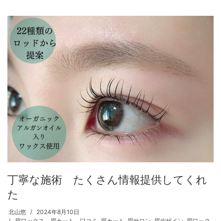
丁寧な施術 たくさん情報提供してくれ
た
北山悠
2024年8月10日
眉ワックス 眉カット 口コミ
,
眉カット
,
眉サロン
,
眉デザイン
,
眉ワック