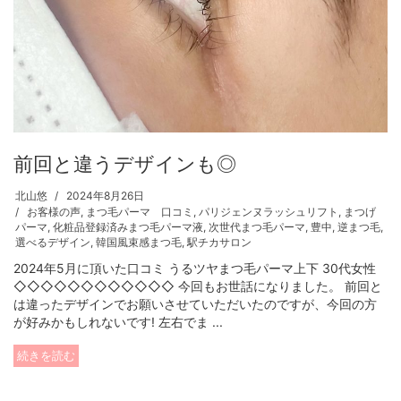
前回と違うデザインも◎
北山悠
2024年8月26日
お客様の声
,
まつ毛パーマ 口コミ
,
パリジェンヌラッシュリフト
,
まつげ
パーマ
,
化粧品登録済みまつ毛パーマ液
,
次世代まつ毛パーマ
,
豊中
,
逆まつ毛
,
選べるデザイン
,
韓国風束感まつ毛
,
駅チカサロン
2024年5月に頂いた口コミ うるツヤまつ毛パーマ上下 30代女性
◇◇◇◇◇◇◇◇◇◇◇◇ 今回もお世話になりました。 前回と
は違ったデザインでお願いさせていただいたのですが、今回の方
が好みかもしれないです! 左右でま ...
続きを読む