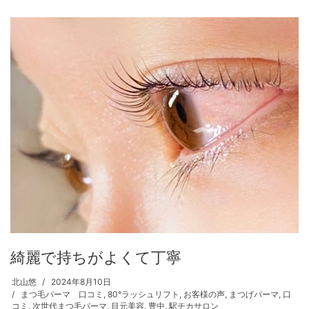
綺麗で持ちがよくて丁寧
北山悠
2024年8月10日
まつ毛パーマ 口コミ
,
80°ラッシュリフト
,
お客様の声
,
まつげパーマ
,
口
コミ
,
次世代まつ毛パーマ
,
目元美容
,
豊中
,
駅チカサロン