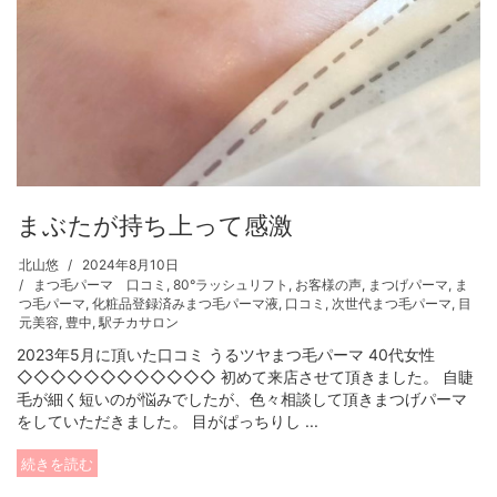
まぶたが持ち上って感激
北山悠
2024年8月10日
まつ毛パーマ 口コミ
,
80°ラッシュリフト
,
お客様の声
,
まつげパーマ
,
ま
つ毛パーマ
,
化粧品登録済みまつ毛パーマ液
,
口コミ
,
次世代まつ毛パーマ
,
目
元美容
,
豊中
,
駅チカサロン
2023年5月に頂いた口コミ うるツヤまつ毛パーマ 40代女性
◇◇◇◇◇◇◇◇◇◇◇◇ 初めて来店させて頂きました。 自睫
毛が細く短いのが悩みでしたが、色々相談して頂きまつげパーマ
をしていただきました。 目がぱっちりし ...
続きを読む