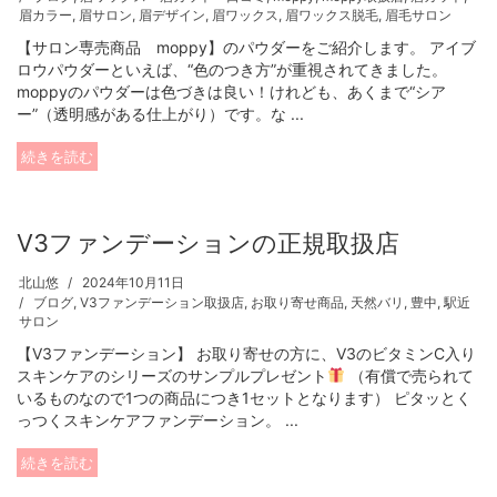
眉カラー
,
眉サロン
,
眉デザイン
,
眉ワックス
,
眉ワックス脱毛
,
眉毛サロン
【サロン専売商品 moppy】のパウダーをご紹介します。 アイブ
ロウパウダーといえば、“色のつき方”が重視されてきました。
moppyのパウダーは色づきは良い！けれども、あくまで“シア
ー”（透明感がある仕上がり）です。な ...
続きを読む
V3ファンデーションの正規取扱店
北山悠
2024年10月11日
ブログ
,
V3ファンデーション取扱店
,
お取り寄せ商品
,
天然バリ
,
豊中
,
駅近
サロン
【V3ファンデーション】 お取り寄せの方に、V3のビタミンC入り
スキンケアのシリーズのサンプルプレゼント
（有償で売られて
いるものなので1つの商品につき1セットとなります） ピタッとく
っつくスキンケアファンデーション。 ...
続きを読む