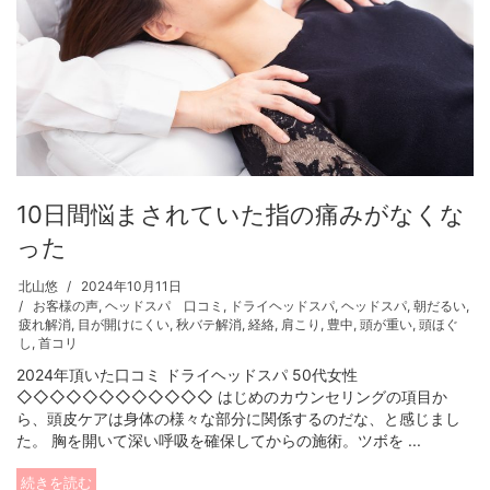
10日間悩まされていた指の痛みがなくな
った
北山悠
2024年10月11日
お客様の声
,
ヘッドスパ 口コミ
,
ドライヘッドスパ
,
ヘッドスパ
,
朝だるい
,
疲れ解消
,
目が開けにくい
,
秋バテ解消
,
経絡
,
肩こり
,
豊中
,
頭が重い
,
頭ほぐ
し
,
首コリ
2024年頂いた口コミ ドライヘッドスパ 50代女性
◇◇◇◇◇◇◇◇◇◇◇◇ はじめのカウンセリングの項目か
ら、頭皮ケアは身体の様々な部分に関係するのだな、と感じまし
た。 胸を開いて深い呼吸を確保してからの施術。ツボを ...
続きを読む