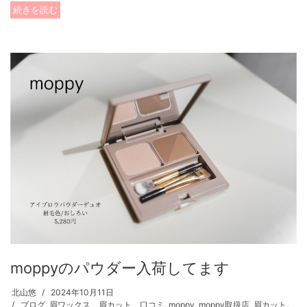
続きを読む
moppyのパウダー入荷してます
北山悠
2024年10月11日
ブログ
,
眉ワックス 眉カット 口コミ
,
moppy
,
moppy取扱店
,
眉カット
,