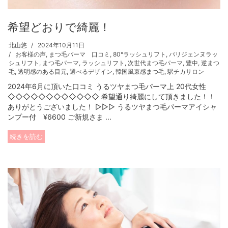
希望どおりで綺麗！
北山悠
2024年10月11日
お客様の声
,
まつ毛パーマ 口コミ
,
80°ラッシュリフト
,
パリジェンヌラッ
シュリフト
,
まつ毛パーマ
,
ラッシュリフト
,
次世代まつ毛パーマ
,
豊中
,
逆まつ
毛
,
透明感のある目元
,
選べるデザイン
,
韓国風束感まつ毛
,
駅チカサロン
2024年6月に頂いた口コミ うるツヤまつ毛パーマ上 20代女性
◇◇◇◇◇◇◇◇◇◇◇◇ 希望通り綺麗にして頂きました！！
ありがとうございました！ ▷▷▷ うるツヤまつ毛パーマアイシャ
ンプー付 ¥6600 ご新規さま ...
続きを読む