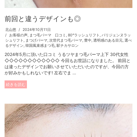
前回と違うデザインも◎
北山悠
2024年10月11日
お客様の声
,
まつ毛パーマ 口コミ
,
80°ラッシュリフト
,
パリジェンヌラッ
シュリフト
,
まつげパーマ
,
次世代まつ毛パーマ
,
豊中
,
透明感のある目元
,
選べ
るデザイン
,
韓国風束感まつ毛
,
駅チカサロン
2024年5月に頂いた口コミ うるツヤまつ毛パーマ上下 30代女性
◇◇◇◇◇◇◇◇◇◇◇◇ 今回もお世話になりました。 前回と
は違ったデザインでお願いさせていただいたのですが、今回の方
が好みかもしれないです! 左右でま ...
続きを読む