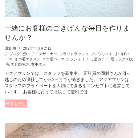
一緒にお客様のごきげんな毎日を作りま
せんか？
北山悠
2024年10月21日
ブログ
,
想い
,
アイデザイナー
,
フラットラッシュ
,
ブロウリスト
,
まつげパ
ーマ
,
まつ毛エクステ
,
まつ毛パーマ
,
ラッシュリフト
,
眉カラー
,
眉ワックス脱
毛
,
美容師免許
,
豊中求人
アクアマリンでは、スタッフを募集中。 正社員の岡村さんが引っ
越しのため退社してから2ヶ月半が過ぎました。 アクアマリンは、
スタッフのプライベートを大切にできるをコンセプトに運営して
います。 お客様にとっては決して便利では ...
続きを読む