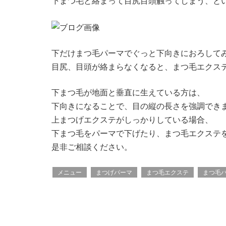
下まつ毛と絡まって目尻目頭触ってしまう、とい
下だけまつ毛パーマでぐっと下向きにおろして
目尻、目頭が絡まらなくなると、まつ毛エクス
下まつ毛が地面と垂直に生えている方は、
下向きになることで、目の縦の長さを強調できま
上まつげエクステがしっかりしている場合、
下まつ毛をパーマで下げたり、まつ毛エクステを
是非ご相談ください。
メニュー
まつげパーマ
まつ毛エクステ
まつ毛