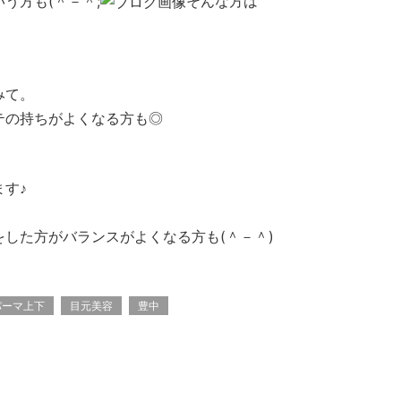
う方も(＾－＾;
そんな方は
みて。
テの持ちがよくなる方も◎
す♪
した方がバランスがよくなる方も(＾－＾)
パーマ上下
目元美容
豊中