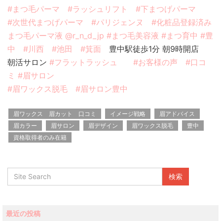
#まつ毛パーマ
#ラッシュリフト
#下まつげパーマ
#次世代まつげパーマ
#パリジェンヌ
#化粧品登録済み
まつ毛パーマ液
@r_n_d_jp
#まつ毛美容液
#まつ育中
#豊
中
#川西
#池田
#箕面
豊中駅徒歩1分 朝9時開店
朝活サロン
#フラットラッシュ
#お客様の声
#口コ
ミ
#眉サロン
#眉ワックス脱毛
#眉サロン豊中
眉ワックス 眉カット 口コミ
イメージ戦略
眉アドバイス
眉カラー
眉サロン
眉デザイン
眉ワックス脱毛
豊中
資格取得者のみ在籍
最近の投稿