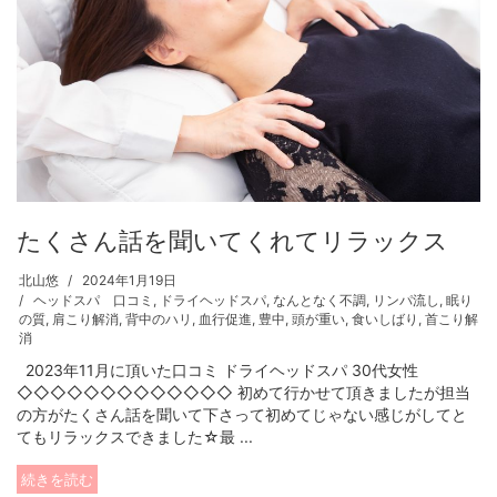
たくさん話を聞いてくれてリラックス
北山悠
2024年1月19日
ヘッドスパ 口コミ
,
ドライヘッドスパ
,
なんとなく不調
,
リンパ流し
,
眠り
の質
,
肩こり解消
,
背中のハリ
,
血行促進
,
豊中
,
頭が重い
,
食いしばり
,
首こり解
消
2023年11月に頂いた口コミ ドライヘッドスパ 30代女性
◇◇◇◇◇◇◇◇◇◇◇◇◇ 初めて行かせて頂きましたが担当
の方がたくさん話を聞いて下さって初めてじゃない感じがしてと
てもリラックスできました☆最 ...
続きを読む