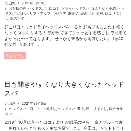
北山悠
2021年3月19日
お客様の声
,
ヘッドスパ 口コミ
,
ドライヘッドスパ
,
なんとなく不調
,
ヘッ
ドスパ
,
めまい
,
リフトアップ
,
小顔ケア
,
脳疲労
,
頭のツボ
,
頭痛
,
顔コリほぐ
し
,
顔のツボ
顔こりほぐしとドライヘッドスパをすると 顔も頭もまぶたも軽く
なって スッキリする！ 顎が出てきてシュッとする感じも 毎回来て
よかった〜ってなります。 せっかく来るから両方したい。 by40
代女性 2020年 ...
続きを読む
目も開きやすくなり大きくなったヘッド
スパ
北山悠
2021年3月15日
ヘッドスパ 口コミ
,
ツボ押し
,
ヘッドスパ
,
豊中
,
顔コリほぐし
,
駅チカサ
ロン
2019年10月に入った口コミより お部屋の中も、 白とブルーで統
一されていてとてもステキなお店でした。 今回は、ヘッドドライ