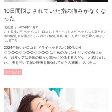
10日間悩まされていた指の痛みがなくな
った
北山悠
2024年10月11日
お客様の声
,
ヘッドスパ 口コミ
,
ドライヘッドスパ
,
ヘッドスパ
,
朝だるい
,
疲れ解消
,
目が開けにくい
,
秋バテ解消
,
経絡
,
肩こり
,
豊中
,
頭が重い
,
頭ほぐ
し
,
首コリ
2024年頂いた口コミ ドライヘッドスパ 50代女性
◇◇◇◇◇◇◇◇◇◇◇◇ はじめのカウンセリングの項目か
ら、頭皮ケアは身体の様々な部分に関係するのだな、と感じまし
た。 胸を開いて深い呼吸を確保してからの施術。ツボを ...
続きを読む