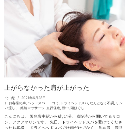
上がらなかった肩が上がった
北山悠
2021年6月28日
お客様の声
,
ヘッドスパ 口コミ
,
ドライヘッドスパ
,
なんとなく不調
,
リン
パ流し、
,
経絡マッサージ
,
血行促進
,
豊中
,
頭ほぐし
こんにちは。 阪急豊中駅から徒歩1分、 朝9時から開いてるサロ
ン、アクアマリンです。 先日、ドライヘッドスパを受けてくださ
ったお客様。 ドライヘッドスパでは頭だけでなく、首や肩、肩甲