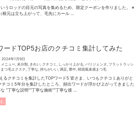
いうロッドの目元の写真を集めるため、限定クーポンを作りました。 
根元は立ち上がって、毛先にカール ...
ワードTOP5お店のクチコミ集計してみた
2024年1月9日
,
メニュー
,
未分類
,
きれい
,
クチコミ
,
しっかり上がる
,
パリジェンヌ
,
フラットラッシ
,
まつ毛エクステ
,
丁寧な
,
持ちがいい
,
満足
,
豊中
,
韓国風束感まつ毛
えるクチコミを集計したTOPワード5 皆さま、いつもクチコミありが
クチコミ5年分を集計したところ、頻出ワードが浮かび上がってきました^_
な “丁寧な説明”“丁寧な施術”“丁寧な接 ...
読む