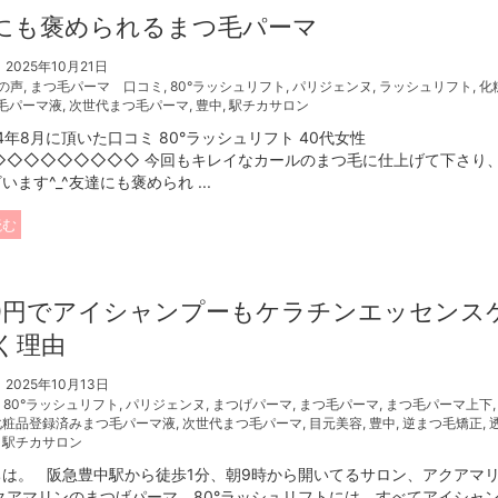
にも褒められるまつ毛パーマ
2025年10月21日
の声
,
まつ毛パーマ 口コミ
,
80°ラッシュリフト
,
パリジェンヌ
,
ラッシュリフト
,
化
毛パーマ液
,
次世代まつ毛パーマ
,
豊中
,
駅チカサロン
年8月に頂いた口コミ 80°ラッシュリフト 40代女性
◇◇◇◇◇◇◇◇◇ 今回もキレイなカールのまつ毛に仕上げて下さり
います^_^友達にも褒められ ...
読む
00円でアイシャンプーもケラチンエッセンス
く理由
2025年10月13日
,
80°ラッシュリフト
,
パリジェンヌ
,
まつげパーマ
,
まつ毛パーマ
,
まつ毛パーマ上下
化粧品登録済みまつ毛パーマ液
,
次世代まつ毛パーマ
,
目元美容
,
豊中
,
逆まつ毛矯正
,
,
駅チカサロン
ちは。 阪急豊中駅から徒歩1分、朝9時から開いてるサロン、アクアマ
クアマリンのまつげパーマ、80°ラッシュリフトには、すべてアイシャ