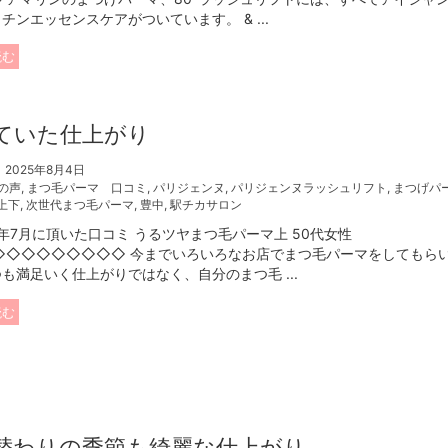
チンエッセンスケアがついています。 & ...
読む
ていた仕上がり
2025年8月4日
の声
,
まつ毛パーマ 口コミ
,
パリジェンヌ
,
パリジェンヌラッシュリフト
,
まつげパ
上下
,
次世代まつ毛パーマ
,
豊中
,
駅チカサロン
年7月に頂いた口コミ うるツヤまつ毛パーマ上 50代女性
◇◇◇◇◇◇◇◇◇ 今までいろいろなお店でまつ毛パーマをしてもら
も満足いく仕上がりではなく、自分のまつ毛 ...
読む
替わりの季節も綺麗な仕上がり