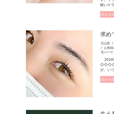
軽いケラ
続きを
求め
北山悠
お客様
毛パーマ
2024
◇◇◇
が、いつ
続きを
生え