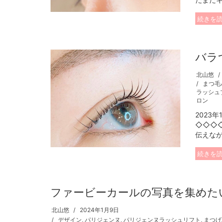
続きを
バラ
北山悠
まつ毛
ラッシュ
ロン
2023
◇◇◇
伝えなが
続きを
ファービーカールの写真を集めた
北山悠
2024年1月9日
デザイン
,
パリジェンヌ
,
パリジェンヌラッシュリフト
,
まつげ