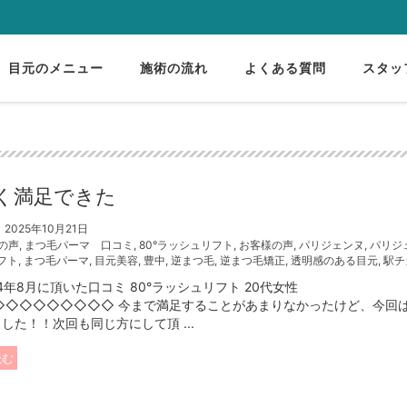
目元のメニュー
施術の流れ
よくある質問
スタッ
く満足できた
2025年10月21日
の声
,
まつ毛パーマ 口コミ
,
80°ラッシュリフト
,
お客様の声
,
パリジェンヌ
,
パリジ
フト
,
まつ毛パーマ
,
目元美容
,
豊中
,
逆まつ毛
,
逆まつ毛矯正
,
透明感のある目元
,
駅チ
年8月に頂いた口コミ 80°ラッシュリフト 20代女性
◇◇◇◇◇◇◇◇◇ 今まで満足することがあまりなかったけど、今回
した！！次回も同じ方にして頂 ...
読む