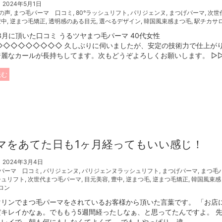
2024年5月1日
の声
,
まつ毛パーマ 口コミ
,
80°ラッシュリフト
,
パリジェンヌ
,
まつげパーマ
,
次世
豊中
,
逆まつ毛矯正
,
透明感のある目元
,
選べるデザイン
,
韓国風束感まつ毛
,
駅チカサ
年3月に頂いた口コミ うるツヤまつ毛パーマ 40代女性
◇◇◇◇◇◇◇◇◇ 久しぶりに伺いましたが、安定の技術力で仕上が
麗なカールが長持ちしてます。次もどうぞよろしくお願いします。 ▷▷▷ 
読む
マをあてた日も1ヶ月経ってもいい感じ！
2024年3月4日
パーマ 口コミ
,
パリジェンヌ
,
パリジェンヌラッシュリフト
,
まつげパーマ
,
まつ毛
シュリフト
,
次世代まつ毛パーマ
,
目元美容
,
豊中
,
逆まつ毛
,
逆まつ毛矯正
,
韓国風束感
ロン
マリンでまつ毛パーマをされているお客様から頂いた言葉です。 「お店
だキレイかなぁ。でももう5週間経ったしなぁ、と思ってたんですよ。 
レイで、朝も何にもしなくてよくて。 でも！やっぱり、違 ...