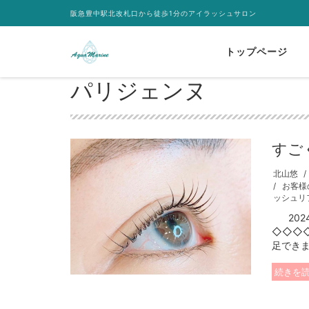
阪急豊中駅北改札口から徒歩1分のアイラッシュサロン
トップページ
パリジェンヌ
すご
北山悠
お客様
ッシュリ
2024
◇◇◇
足できま
続きを