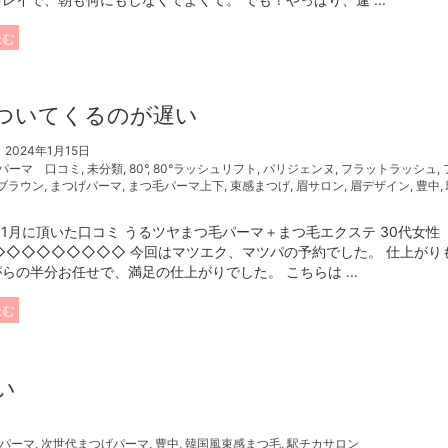
読む
ついてくるのが遅い
2024年1月15日
パーマ 口コミ
,
未分類
,
80°
,
80°ラッシュリフト
,
パリジェンヌ
,
フラットラッシュ
,
ブラウン
,
まつげパーマ
,
まつ毛パーマ上下
,
束感まつげ
,
眉サロン
,
眉デザイン
,
豊中
,
年11月に頂いた口コミ うるツヤまつ毛パーマ＋まつ毛エクステ 30代女性
◇◇◇◇◇◇◇◇◇ 今回はマツエク、マツパの予約でした。 仕上がり
らの半分お任せで、満足の仕上がりでした。 こちらは ...
読む
い
パーマ
,
次世代まつげパーマ
,
豊中
,
韓国風束感まつ毛
,
駅チカサロン