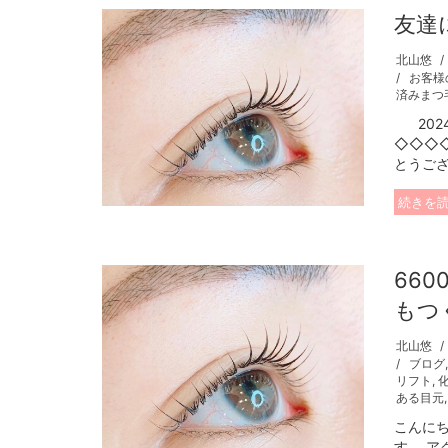
友達
北山悠
お客様
済みまつ
2024
◇◇◇
とうござ
続きを
66
もつ
北山悠
ブログ
リフト
,
ある目元
こんに
す。 ア