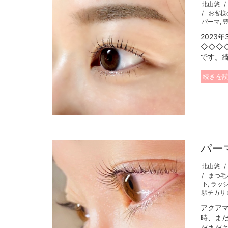
北山悠
お客様
パーマ
,
2023
◇◇◇
です。綺
続きを
パー
北山悠
まつ毛
下
,
ラッ
駅チカサ
アクア
時、ま
だまだキ