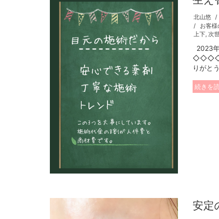
北山悠
お客様
上下
,
次
2023
◇◇◇
りがとう
続きを
安定