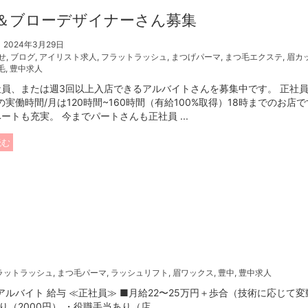
＆ブローデザイナーさん募集
2024年3月29日
せ
,
ブログ
,
アイリスト求人
,
フラットラッシュ
,
まつげパーマ
,
まつ毛エクステ
,
眉カ
毛
,
豊中求人
社員、または週3回以上入店できるアルバイトさんを募集中です。 正社
年の実働時間/月は120時間~160時間（有給100%取得）18時までのお店
ートも充実。 今までパートさんも正社員 ...
読む
ラットラッシュ
,
まつ毛パーマ
,
ラッシュリフト
,
眉ワックス
,
豊中
,
豊中求人
ルバイト 給与 ≪正社員≫ ■月給22〜25万円＋歩合（技術に応じて変
2000円） ・役職手当あり（店 ...