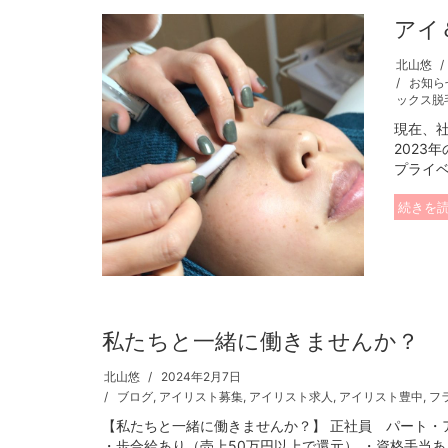
アイ
北山悠
お知ら
ックス脱
現在、
2023
プライベ
続きを
私たちと一緒に働きませんか？
北山悠
2024年2月7日
ブログ
,
アイリスト募集
,
アイリスト求人
,
アイリスト豊中
,
フ
【私たちと一緒に働きませんか？】 正社員 パート・ア
・歩合給あり（売上50万円以上で還元） ・資格手当あり（