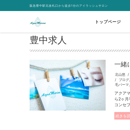
阪急豊中駅北改札口から徒歩1分のアイラッシュサロン
トップページ
豊中求人
一緒
北山悠
ブログ
毛パーマ
アクア
ら2ヶ
コンセプ
続きを