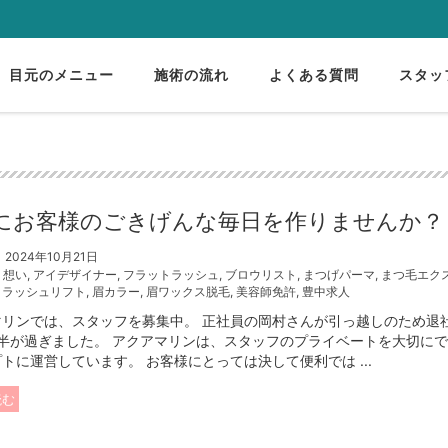
目元のメニュー
施術の流れ
よくある質問
スタッ
にお客様のごきげんな毎日を作りませんか？
2024年10月21日
,
想い
,
アイデザイナー
,
フラットラッシュ
,
ブロウリスト
,
まつげパーマ
,
まつ毛エク
,
ラッシュリフト
,
眉カラー
,
眉ワックス脱毛
,
美容師免許
,
豊中求人
マリンでは、スタッフを募集中。 正社員の岡村さんが引っ越しのため退
月半が過ぎました。 アクアマリンは、スタッフのプライベートを大切に
トに運営しています。 お客様にとっては決して便利では ...
読む